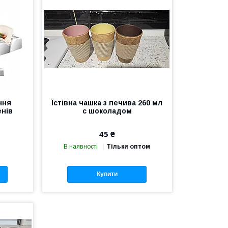
ння
Їстівна чашка з печива 260 мл
енів
с шоколадом
45 ₴
В наявності
Тільки оптом
Купити