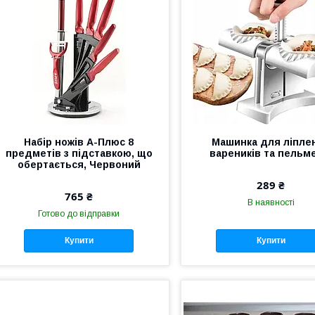
Набір ножів А-Плюс 8
Машинка для ліпле
предметів з підставкою, що
вареників та пельм
обертається, Червоний
289 ₴
765 ₴
В наявності
Готово до відправки
Купити
Купити