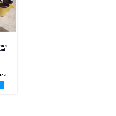
ва з
ині
птом