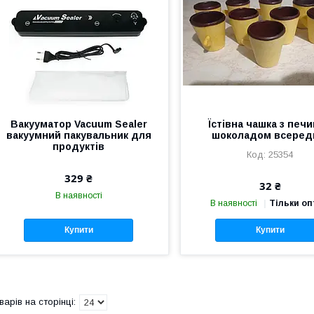
Вакууматор Vacuum Sealer
Їстівна чашка з печи
вакуумний пакувальник для
шоколадом всеред
продуктів
25354
329 ₴
32 ₴
В наявності
В наявності
Тільки о
Купити
Купити