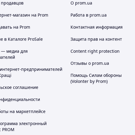
 продавцов
О prom.ua
ернет-магазин
на Prom
Работа в prom.ua
авать на Prom
Контактная информация
 в Каталоге ProSale
Защита прав на контент
 — медиа для
Content right protection
ателей
Отзывы о prom.ua
 интернет-предпринимателей
Кращі
Помощь Силам обороны
(Volonter by Prom)
льское соглашение
онфиденциальности
боты на маркетплейсе
рограмма электронный
с PROM