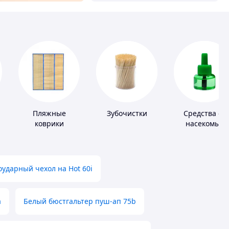
Пляжные
Зубочистки
Средства от
коврики
насекомых
ударный чехол на Hot 60i
а
Белый бюстгальтер пуш-ап 75b