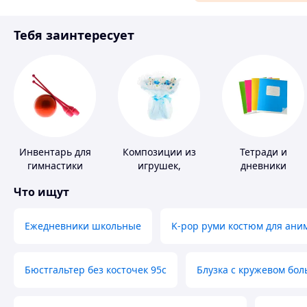
Материалы для ремонта
Тебя заинтересует
Спорт и отдых
Инвентарь для
Композиции из
Тетради и
гимнастики
игрушек,
дневники
одежды,
Что ищут
подгузников
Ежедневники школьные
K-pop руми костюм для ани
Бюстгальтер без косточек 95с
Блузка с кружевом бо