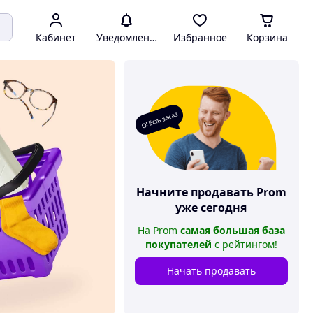
Кабинет
Уведомления
Избранное
Корзина
О! Есть заказ
Начните продавать
Prom
уже сегодня
На
Prom
самая большая база
покупателей
с рейтингом
!
Начать продавать