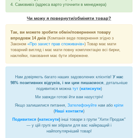
4. Самовивіз (адреса варто уточнити в менеджера)
Чи можу я повернути/обміняти товар?
Так, ви можете зробити обмін/повернення товару
впродовж 14 днів
(Компанія веде повернення згідно з
Законом
«Про захист прав споживачів»
) Товар має мати
товарний вигляд і має мати повну комплектацію всі бирки,
наклейки, паковання має бути збережене.
Нам довіряють багато наших задоволених клієнтів!
У нас
98% позитивних відгуків, і ми цим пишаємося
, детальніше
подивитися можна
тут
(
натиснути
)
Ми завжди готові йти вам назустріч!
Якщо залишилися питання,
Зателефонуйте
нам або
кріпи
(
Наші контакти
)
Подивитися
(
натиснути
)
інші товари з групи "Хити Продаж"
— у цій групі ми зібрали для вас найкращий і
найпопулярніший товар!