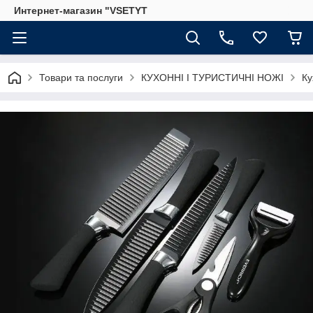
Интернет-магазин "VSETYT
Товари та послуги
КУХОННІ І ТУРИСТИЧНІ НОЖІ
Ку