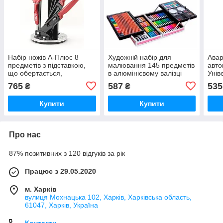
Набір ножів А-Плюс 8
Художній набір для
Авар
предметів з підставкою,
малювання 145 предметів
авто
що обертається,
в алюмінієвому валізці
Унів
Червоний
Рожевий
набі
765
587
535
₴
₴
Купити
Купити
Про нас
87% позитивних з 120 відгуків за рік
Працює з 29.05.2020
м. Харків
вулиця Мохнацька 102, Харків, Харківська область,
61047, Харків, Україна
Контакти