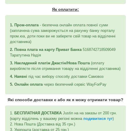
Як оплатити:
1. Пром-оплата
- безпечна онлайн оплата повної суми
(заплачена сума заморожується на рахунку банку порталу
пром.юа, доти поки ви не заберете свій товар на відділенні
доставника)
2. Повна плата на карту Приват Банка
5168742718509049
Таратутина Надія
3. Накладений платіж Джастін/Нова Пошта
(оплату
виробляєте після отримання товару на відділенні доставника)
4. Наявні
під час вибору способу доставки Самовоз
5. Онлайн оплата
через безпечний сервіс WayForPay
Які способи доставки є або як я можу отримати товар?
1.
БЕСПЛАТНАЯ ДОСТАВКА
Justin на на заказы от 200 грн.
(карту відділень у вашому регіоні можна
подивитися тут
)
2. Нова Пошта (Доставка від 35 грн.)
3. Укрпошта (доставка от 25 грн.)