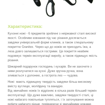
Характеристика:
Кухонні ножі - 6 предметів зроблені з неіржавкої сталі високої
якості. Особливе ковзання під час різання досягається
завдяки універсальній формі клинків, а також спеціальному
покриттю Granitex. Через що до ножів не приходить їжа, а
леза довго залишаються гострими. Це покриття неабияк
подовжує термін експлуатації виробу, а також підвищує якість
різання.
Шикарний подарунок господинь і кухарів. Ви не захочете з
ними розлучатися на кухні. Дуже зручна ручка, вона
зливається з долонею, а гострота лез — чудова.
Ножі мають підвищену твердість завдяки більш високому
вмісту вуглецю, молібдену та ванадію.
Від звичайних ножів їх відрізняє в кілька разів більший термін
експлуатації. Що дуже важливо, завдяки твердості сталі, ці
ножі набагато повільніше тупляться, і їх заточування можна
робити набагато рідше, порівнюючи зі звичайними ножами.