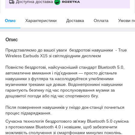
Доступна доставка
Опис
Характеристики
Доставка
Оплата
Умови п
Опис
Представляємо до вашої уваги бездротові навушники - True
Wireless Earbuds X15 зі світлодіодним дисплеєм
Повністю бездротові, найсучасніший стандарт Bluetooth 5.0,
автоматичне вмикання і під'єднання — просто дістаньте
навушники з футляра та насолоджуйтеся улюбленими
музичними треками ще довше. Водонепроникні навушники
гарантують безпеку під час прослуховування музики за
дощовитої погоди або під час спортивного бігу.
Після повернення навушників у гніздо док-станції почнеться
процес підзаряджання.
Сучасна технологія бездротового зв'язку Bluetooth 5.0 сумісна
з протоколами Bluetooth 4.0 і новішим, щоб забезпечити
можливість сполучення зі смартфонами минулих поколінь.