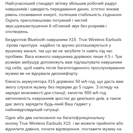
Найсучасніший стандарт зв'язку збільшив робочий радіус
навушників і швидкість передавання даних, істотно знизив
рівень споживання енергії, поліпшив стабільність з'єднання.
Оцініть приголомшливо потужний і чистий
звук,шумазаглушення й об'ємний звук без розривів і
спотворень.
Бездротові Bluetooth навушники X15 True Wireless Earbuds
ігрова гарнітура надійно та зручно розташовуються у
вушному каналі, так що ви не загубите їх навіть під час
пробіжки. Вага кожного навушника дорівнює лише 4.5 г. Три
розміри амбушур допоможуть вам підлаштувати навушники
під себе, щоб навіть після багатогодинного прослуховування
музики ви не відчували дискомфорту.
Ємність акумулятора X15 дорівнює 50 мА·год, що дасть вам
змогу слухати музику без перерви до 5 годин. З огляду на
зарядні можливості док-станції, ємністю 900 мА·год
автономність навушників зростає до декількох днів, а також
дає змогу зарядити будь-який Ваш ґаджет у
найневідповіднішій ситуації.
Одне або два натискання на багатофункціональну
кнопку True Wireless Earbuds X15 і ви можете прийняти або
відхилити дзвінок, почати відтворення, поставити музику на