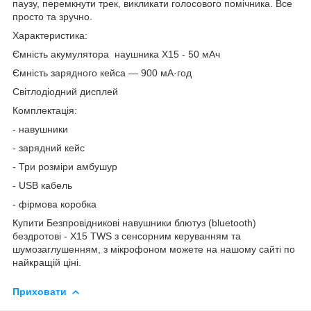
паузу, перемкнути трек, викликати голосового помічника. Все
просто та зручно.
Характеристика:
Ємність акумулятора наушника X15 - 50 мАч
Ємність зарядного кейса — 900 мА·год
Світлодіодний дисплей
Комплектація:
- навушники
- зарядний кейс
- Три розміри амбушур
- USB кабель
- фірмова коробка
Купити Безпровідникові навушники блютуз (bluetooth)
бездротові - X15 TWS з сенсорним керуванням та
шумозаглушенням, з мікрофоном можете на нашому сайті по
найкращій ціні.
Приховати