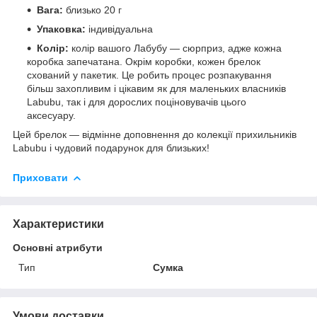
Вага:
близько 20 г
Упаковка:
індивідуальна
Колір:
колір вашого Лабубу — сюрприз, адже кожна
коробка запечатана. Окрім коробки, кожен брелок
схований у пакетик. Це робить процес розпакування
більш захопливим і цікавим як для маленьких власників
Labubu, так і для дорослих поціновувачів цього
аксесуару.
Цей брелок — відмінне доповнення до колекції прихильників
Labubu і чудовий подарунок для близьких!
Приховати
Характеристики
Основні атрибути
Тип
Сумка
Умови доставки