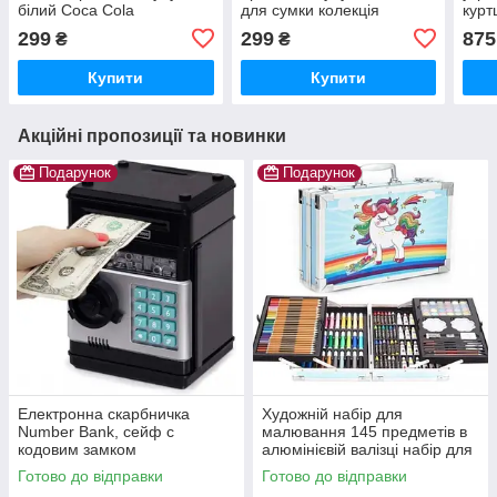
білий Coca Cola
для сумки колекція
курт
сюрприз дитяча м’яка
299
299
875
₴
₴
іграшки
Купити
Купити
Акційні пропозиції та новинки
Подарунок
Подарунок
Електронна скарбничка
Художній набір для
Number Bank, сейф c
малювання 145 предметів в
кодовим замком
алюмінієвій валізці набір для
творчості Єдиноріг
Готово до відправки
Готово до відправки