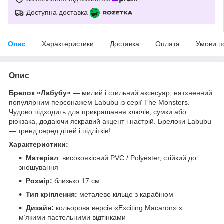
Доступна доставка
Опис
Характеристики
Доставка
Оплата
Умови п
Опис
Брелок «Лабубу»
— милий і стильний аксесуар, натхненний
популярним персонажем Labubu із серії The Monsters.
Чудово підходить для прикрашання ключів, сумки або
рюкзака, додаючи яскравий акцент і настрій. Брелоки Labubu
— тренд серед дітей і підлітків!
Характеристики:
Матеріал
: високоякісний PVC / Polyester, стійкий до
зношування
Розмір:
близько 17 см
Тип кріплення:
металеве кільце з карабіном
Дизайн:
кольорова версія «Exciting Macaron» з
м’якими пастельними відтінками